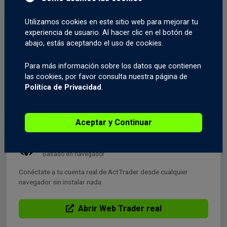
Utilizamos cookies en este sitio web para mejorar tu
Windows Desktop
experiencia de usuario. Al hacer clic en el botón de
Perfil Trader 36
abajo, estás aceptando el uso de cookies.
Cliente completo de ActTrader para Windows con trading
Para más información sobre los datos que contienen
multi-activo y layouts personalizados.
las cookies, por favor consulta nuestra página de
Política de Privacidad
.
Descargar para Windows
Aceptar y Continuar
Web — Cuenta real
Basado en navegador
Conéctate a tu cuenta real de ActTrader desde cualquier
navegador sin instalar nada.
Abrir Web Trader real