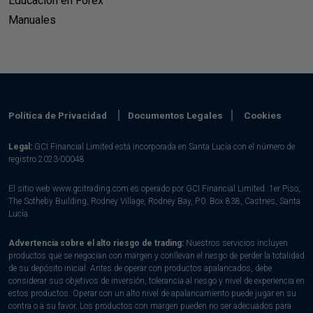
Educación en Forex
Manuales
Política de Privacidad
Documentos Legales
Cookies
Legal:
GCI Financial Limited está incorporada en Santa Lucía con el número de
registro 2023-00048.
El sitio web www.gcitrading.com es operado por GCI Financial Limited. 1er Piso,
The Sotheby Building, Rodney Village, Rodney Bay, P.0. Box 838, Castries, Santa
Lucía.
Advertencia sobre el alto riesgo de trading:
Nuestros servicios incluyen
productos que se negocian con margen y conllevan el riesgo de perder la totalidad
de su depósito inicial. Antes de operar con productos apalancados, debe
considerar sus objetivos de inversión, tolerancia al riesgo y nivel de experiencia en
estos productos. Operar con un alto nivel de apalancamiento puede jugar en su
contra o a su favor. Los productos con margen pueden no ser adecuados para