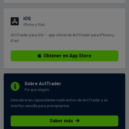
iOS
iPhone y iPad
GCITrader para iOS — app oficial de ActTrader para iPhone y
iPad.
Obtener en App Store
Sobre ActTrader
Por qué elegirlo
Descubre las capacidades multi-activo de ActTrader y su
interfaz sencilla para principiantes.
Saber más