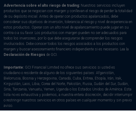
Advertencia sobre el alto riesgo de trading:
Nuestros servicios incluyen
productos que se negocian con margen y conllevan el riesgo de perder la totalidad
de su depósito inicial. Antes de operar con productos apalancados, debe
considerar sus objetivos de inversión, tolerancia al riesgo y nivel de experiencia en
estos productos. Operar con un alto nivel de apalancamiento puede jugar en su
contra o a su favor. Los productos con margen pueden no ser adecuados para
todos los inversores, por lo que debe asegurarse de comprender los riesgos
involucrados. Debe conocer todos los riesgos asociados a los productos con
margen y buscar asesoramiento financiero independiente si es necesario. Lea la
Declaración de Riesgos
de GCI.
Importante:
GCI Financial Limited no ofrece sus servicios si usted es
ciudadano o residente de alguno de los siguientes países: Afganistán,
Bielorrusia, Bosnia y Herzegovina, Canadá, Cuba, Eritrea, Etiopía, Irán, Irak,
Kirguistán, Laos, Libia, Corea del Norte, Pakistán, Rusia, Sudán del Sur, Sudán,
Siria, Tanzania, Vanuatu, Yemen, Uganda o los Estados Unidos de América. Esta
lista no es exhaustiva y podemos, a nuestra entera discreción, decidir interrumpir
o restringir nuestros servicios en otros países en cualquier momento y sin previo
aviso.
© 2002 -
2026
GCI Financial Limited - Todos los derechos reservados.