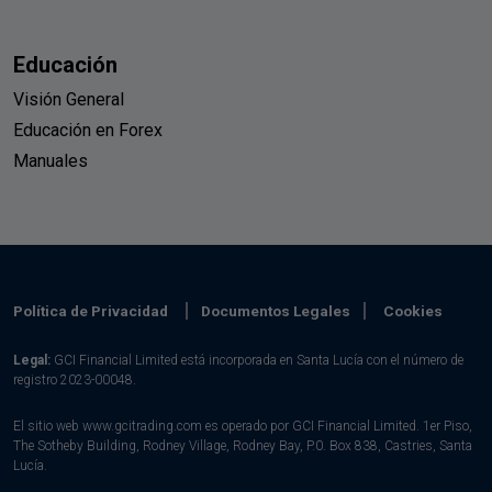
Educación
Visión General
Educación en Forex
Manuales
Política de Privacidad
Documentos Legales
Cookies
Legal:
GCI Financial Limited está incorporada en Santa Lucía con el número de
registro 2023-00048.
El sitio web www.gcitrading.com es operado por GCI Financial Limited. 1er Piso,
The Sotheby Building, Rodney Village, Rodney Bay, P.0. Box 838, Castries, Santa
Lucía.