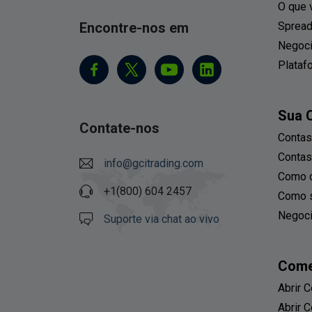
O que 
Encontre-nos em
Spread
Negoci
Plataf
Sua 
Contate-nos
Contas
Conta
info@gcitrading.com
Como d
+1(800) 604 2457
Como 
Negoc
Suporte via chat ao vivo
Come
Abrir C
Abrir 