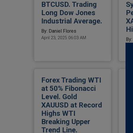
BTCUSD. Trading
S
Long Dow Jones
Pe
Industrial Average.
X
Hi
By: Daniel Flores
April 23, 2025 06:03 AM
By:
Apr
Forex Trading WTI
Fo
at 50% Fibonacci
Sh
Level. Gold
X
XAUUSD at Record
J
Highs WTI
Cr
Breaking Upper
Su
Trend Line.
By: