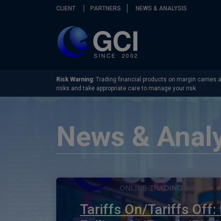
Skip navigation
CLIENT
PARTNERS
NEWS & ANALYSIS
Risk Warning:
Trading financial products on margin carries a 
risks and take appropriate care to manage your risk.
News & Analy
Tariffs On/Tariffs Off: