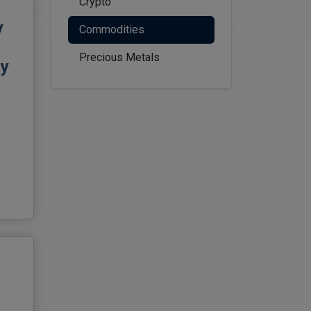
Crypto
y
Commodities
Precious Metals
cy
.