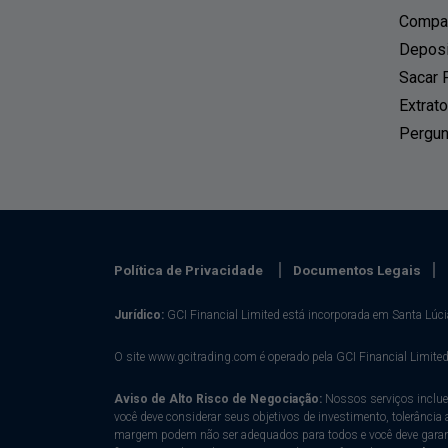
Compar
Deposi
Sacar 
Extrat
Pergun
Política de Privacidade
Documentos Legais
Jurídico:
GCI Financial Limited está incorporada em Santa Lúc
O site www.gcitrading.com é operado pela GCI Financial Limited
Aviso de Alto Risco de Negociação:
Nossos serviços inclue
você deve considerar seus objetivos de investimento, tolerânci
margem podem não ser adequados para todos e você deve garant