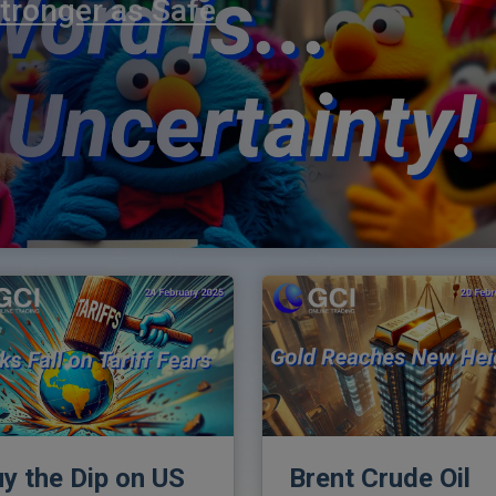
tronger as Safe
y the Dip on US
Brent Crude Oil