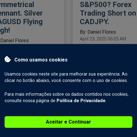
ymmetrical
S&P500? Forex
nnant. Silver
Trading Short on
AGUSD Flying
CADJPY.
gh!
By: Daniel Flores
April 23, 2025 06:03 AM
 Daniel Flores
il 23, 2025 06:03 AM
Como usamos cookies
Usamos cookies neste site para melhorar sua experiência. Ao
clicar no botão abaixo, você consente com o uso de cookies.
rex Trading
Markets Focus o
ort Silver
Gaza, Davos and
Para mais informações sobre os dados contidos nos cookies,
AGUSD. Bank of
the Inauguration 
consulte nossa página de
Política de Privacidade
.
apan Today. WTI
Washington. For
ude Oil at
Trading USDJPY
Aceitar e Continuar
pport.
on BoJ Interest
Rates.
 Daniel Flores