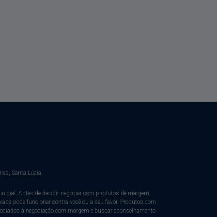
ies, Santa Lúcia.
nicial. Antes de decidir negociar com produtos de margem,
evada pode funcionar contra você ou a seu favor. Produtos com
 associados à negociação com margem e buscar aconselhamento