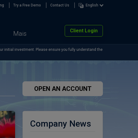
ing
Try a Free Demo
Contact Us
English
Client Login
Mais
our initial investment. Please ensure you fully understand the
OPEN AN ACCOUNT
Company News