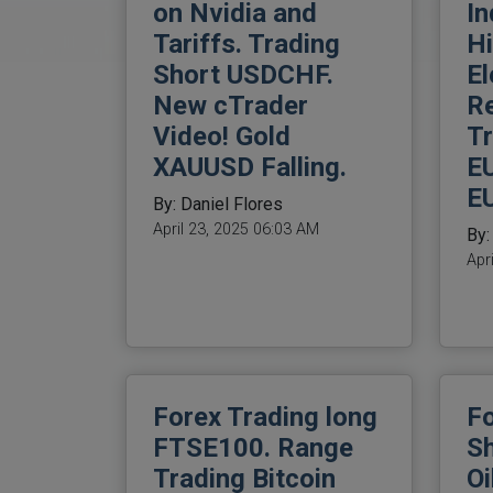
on Nvidia and
In
Tariffs. Trading
H
Short USDCHF.
El
New cTrader
Re
Video! Gold
Tr
XAUUSD Falling.
E
E
By: Daniel Flores
April 23, 2025 06:03 AM
By:
Apr
Forex Trading long
Fo
FTSE100. Range
S
Trading Bitcoin
Oi