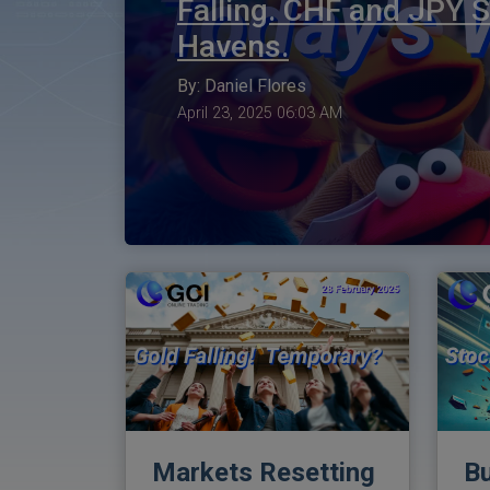
Falling. CHF and JPY S
Havens.
By: Daniel Flores
April 23, 2025 06:03 AM
Markets Resetting
Bu