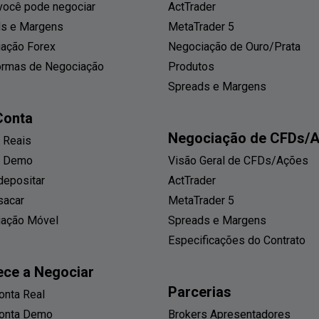
você pode negociar
ActTrader
s e Margens
MetaTrader 5
ação Forex
Negociação de Ouro/Prata
ormas de Negociação
Produtos
Spreads e Margens
Conta
Negociação de CFDs/
 Reais
s Demo
Visão Geral de CFDs/Ações
epositar
ActTrader
sacar
MetaTrader 5
iação Móvel
Spreads e Margens
Especificações do Contrato
ce a Negociar
Parcerias
onta Real
Conta Demo
Brokers Apresentadores