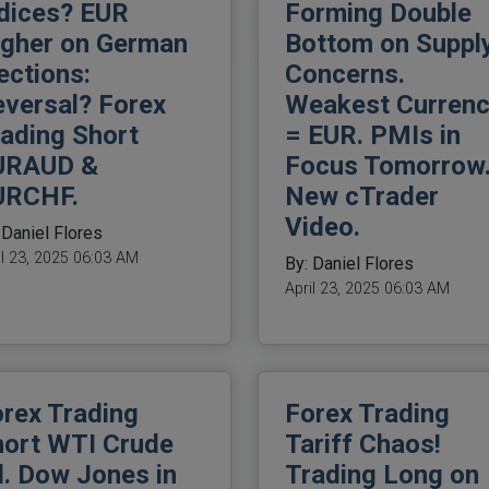
dices? EUR
Forming Double
igher on German
Bottom on Suppl
ections:
Concerns.
versal? Forex
Weakest Curren
ading Short
= EUR. PMIs in
URAUD &
Focus Tomorrow
URCHF.
New cTrader
Video.
 Daniel Flores
il 23, 2025 06:03 AM
By: Daniel Flores
April 23, 2025 06:03 AM
rex Trading
Forex Trading
hort WTI Crude
Tariff Chaos!
l. Dow Jones in
Trading Long on