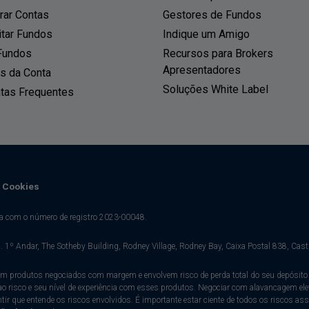
ar Contas
Gestores de Fundos
tar Fundos
Indique um Amigo
Fundos
Recursos para Brokers
Apresentadores
os da Conta
Soluções White Label
tas Frequentes
Cookies
ia com o número de registro 2023-00048.
. 1º Andar, The Sotheby Building, Rodney Village, Rodney Bay, Caixa Postal 838, Castr
m produtos negociados com margem e envolvem risco de perda total do seu depósito i
a ao risco e seu nível de experiência com esses produtos. Negociar com alavancagem el
ir que entende os riscos envolvidos. É importante estar ciente de todos os riscos