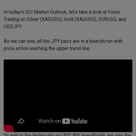
In today’s GCI Market Outlook, let’s take a look at Forex
Trading on Silver (XAGUSD), Gold (XAUUSD), EURUSD, and
USDJPY.
As we can see, all the JPY pairs are in a bearish run with
price action reaching the upper trend line.
To add to the technicals on USDJPY specifically, we see the