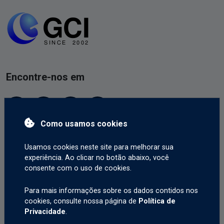
Encontre-nos em
Como usamos cookies
Contate-nos
Usamos cookies neste site para melhorar sua
experiência. Ao clicar no botão abaixo, você
consente com o uso de cookies.
info@gcitrading.com
Para mais informações sobre os dados contidos nos
+1(800) 604 2457
cookies, consulte nossa página de
Política de
Privacidade
.
Suporte via chat ao vivo