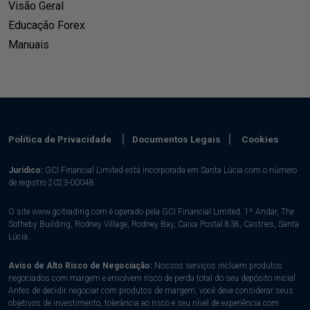
Visão Geral
Educação Forex
Manuais
Política de Privacidade
Documentos Legais
Cookies
Jurídico:
GCI Financial Limited está incorporada em Santa Lúcia com o número
de registro 2023-00048.
O site www.gcitrading.com é operado pela GCI Financial Limited. 1º Andar, The
Sotheby Building, Rodney Village, Rodney Bay, Caixa Postal 838, Castries, Santa
Lúcia.
Aviso de Alto Risco de Negociação:
Nossos serviços incluem produtos
negociados com margem e envolvem risco de perda total do seu depósito inicial.
Antes de decidir negociar com produtos de margem, você deve considerar seus
objetivos de investimento, tolerância ao risco e seu nível de experiência com