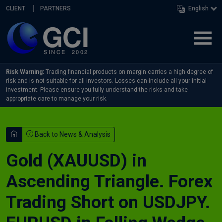
Skip navigation
CLIENT
PARTNERS
English
Risk Warning:
Trading financial products on margin carries a high degree of
risk and is not suitable for all investors. Losses can include all your initial
investment. Please ensure you fully understand the risks and take
appropriate care to manage your risk.
Back to News & Analysis
Gold (XAUUSD) in
Ascending Triangle. Forex
Trading Short on USDJPY.