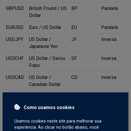
GBPUSD
British Pound / US
BP
Paralela
Dollar
EURUSD
Euro / US Dollar
EU
Paralela
USDJPY
US Dollar /
JY
Inversa
Japanese Yen
USDCHF
US Dollar / Swiss
SF
Inversa
Franc
USDCAD
US Dollar /
CD
Inversa
Canadian Dollar
AUDUSD
Australian Dollar /
AD
Paralela
US Dollar
Como usamos cookies
NZDUSD
New Zealand
ND
Paralela
Usamos cookies neste site para melhorar sua
Dollar / US Dollar
experiência. Ao clicar no botão abaixo, você