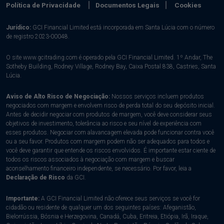
Política de Privacidade
Documentos Legais
Cookies
Jurídico:
GCI Financial Limited está incorporada em Santa Lúcia com o número
de registro 2023-00048.
O site www.gcitrading.com é operado pela GCI Financial Limited. 1º Andar, The
Sotheby Building, Rodney Village, Rodney Bay, Caixa Postal 838, Castries, Santa
Lúcia.
Aviso de Alto Risco de Negociação:
Nossos serviços incluem produtos
negociados com margem e envolvem risco de perda total do seu depósito inicial.
Antes de decidir negociar com produtos de margem, você deve considerar seus
objetivos de investimento, tolerância ao risco e seu nível de experiência com
esses produtos. Negociar com alavancagem elevada pode funcionar contra você
ou a seu favor. Produtos com margem podem não ser adequados para todos e
você deve garantir que entende os riscos envolvidos. É importante estar ciente de
todos os riscos associados à negociação com margem e buscar
aconselhamento financeiro independente, se necessário. Por favor, leia a
Declaração de Risco
da GCI.
Importante:
A GCI Financial Limited não oferece seus serviços se você for
cidadão ou residente de qualquer um dos seguintes países: Afeganistão,
Bielorrússia, Bósnia e Herzegovina, Canadá, Cuba, Eritreia, Etiópia, Irã, Iraque,