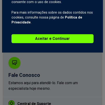
consente com o uso de cookies.
Para mais informações sobre os dados contidos nos
Negocie com um dos provedores de
cookies, consulte nossa página de
Política de
CFD mais experientes
Privacidade
.
Comece a Negociar
Aceitar e Continuar
Fale Conosco
Estamos aqui para atendê-lo. Fale com um
especialista hoje mesmo.
Central de Suporte