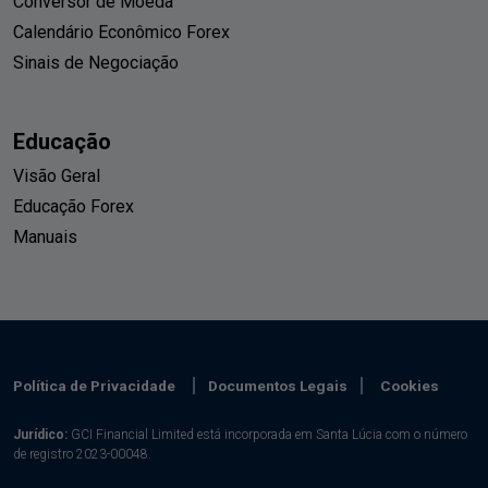
Conversor de Moeda
Calendário Econômico Forex
Sinais de Negociação
Educação
Visão Geral
Educação Forex
Manuais
Política de Privacidade
Documentos Legais
Cookies
Jurídico:
GCI Financial Limited está incorporada em Santa Lúcia com o número
de registro 2023-00048.