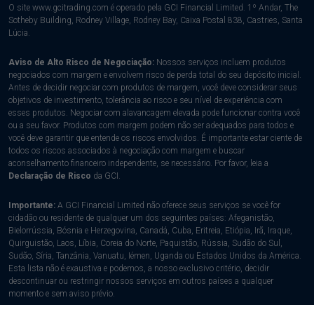
O site www.gcitrading.com é operado pela GCI Financial Limited. 1º Andar, The
Sotheby Building, Rodney Village, Rodney Bay, Caixa Postal 838, Castries, Santa
Lúcia.
Aviso de Alto Risco de Negociação:
Nossos serviços incluem produtos
negociados com margem e envolvem risco de perda total do seu depósito inicial.
Antes de decidir negociar com produtos de margem, você deve considerar seus
objetivos de investimento, tolerância ao risco e seu nível de experiência com
esses produtos. Negociar com alavancagem elevada pode funcionar contra você
ou a seu favor. Produtos com margem podem não ser adequados para todos e
você deve garantir que entende os riscos envolvidos. É importante estar ciente de
todos os riscos associados à negociação com margem e buscar
aconselhamento financeiro independente, se necessário. Por favor, leia a
Declaração de Risco
da GCI.
Importante:
A GCI Financial Limited não oferece seus serviços se você for
cidadão ou residente de qualquer um dos seguintes países: Afeganistão,
Bielorrússia, Bósnia e Herzegovina, Canadá, Cuba, Eritreia, Etiópia, Irã, Iraque,
Quirguistão, Laos, Líbia, Coreia do Norte, Paquistão, Rússia, Sudão do Sul,
Sudão, Síria, Tanzânia, Vanuatu, Iémen, Uganda ou Estados Unidos da América.
Esta lista não é exaustiva e podemos, a nosso exclusivo critério, decidir
descontinuar ou restringir nossos serviços em outros países a qualquer
momento e sem aviso prévio.