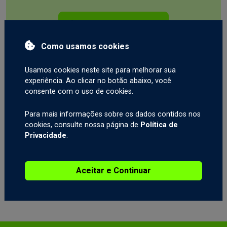
Inscreva-se agora
Como usamos cookies
Deixe-nos ajudá-lo a
Usamos cookies neste site para melhorar sua
iniciar sua jornada de
experiência. Ao clicar no botão abaixo, você
consente com o uso de cookies.
indicação
Para mais informações sobre os dados contidos nos
cookies, consulte nossa página de
Política de
Colabore com uma corretora confiável e
Privacidade
.
licenciada e beneficie-se de receber
pagamentos altamente competitivos, baseados
Aceitar e Continuar
no volume de suas transações.