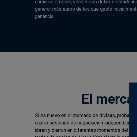
como se predice, vender sus dólares estadoun
generar más euros de los que gastó inicialmente
ganancia.
El merca
Si es nuevo en el mercado de divisas, probable
cuatro sesiones de negociación independientes 
abren y cierran en diferentes momentos del día