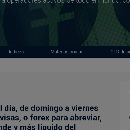
ara operadores activos de todo el mundo, co
Indices
Materias primas
CFD de a
l día, de domingo a viernes
visas, o forex para abreviar,
de y más líquido del