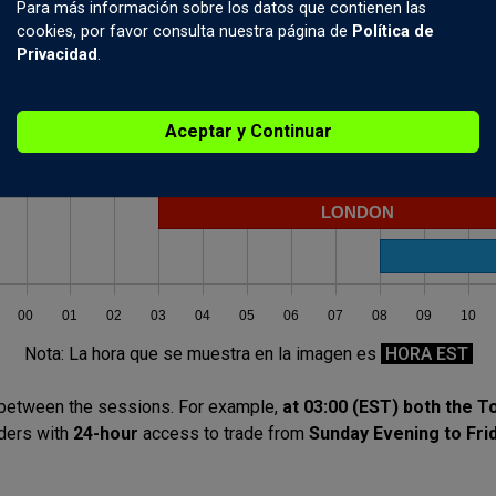
 a las 17:00 EST del viernes por la tarde.
Para más información sobre los datos que contienen las
cookies, por favor consulta nuestra página de
Política de
 funcionan las sesiones del mercado de divisas.
Privacidad
.
Aceptar y Continuar
Nota: La hora que se muestra en la imagen es
HORA EST
s between the sessions. For example,
at 03:00 (EST) both the 
aders with
24-hour
access to trade from
Sunday Evening to Fri