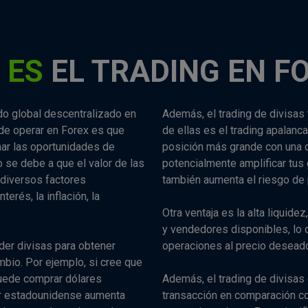
 ES
EL TRADING EN F
do global descentralizado en
Además, el trading de divisas 
a de operar en Forex es que
de ellas es el trading apalanc
har las oportunidades de
posición más grande con una c
o se debe a que el valor de las
potencialmente amplificar tus
diversos factores
también aumenta el riesgo de 
erés, la inflación, la
Otra ventaja es la alta liquid
y vendedores disponibles, lo q
der divisas para obtener
operaciones al precio desead
mbio. Por ejemplo, si cree que
puede comprar dólares
Además, el trading de divisas
lar estadounidense aumenta
transacción en comparación c