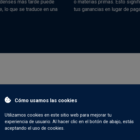
idenses más tarde puede
o materias primas. Esto signi
, lo que se traduce en una
tus ganancias en lugar de paga
do Forex:
Horario de ne
Cómo usamos las cookies
Utilizamos cookies en este sitio web para mejorar tu
mente se pregunte: "¿cuándo abre el mercado de divisas?". En pr
experiencia de usuario. Al hacer clic en el botón de abajo, estás
en el mercado de divisas: las sesiones de Sídney, Tokio, Londr
aceptando el uso de cookies.
 durante un período de 24 horas. La sesión de Sídney comienza 