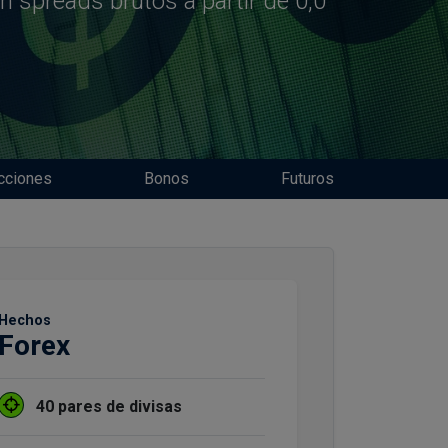
n spreads brutos a partir de 0,0
cciones
Bonos
Futuros
Hechos
Forex
40 pares de divisas