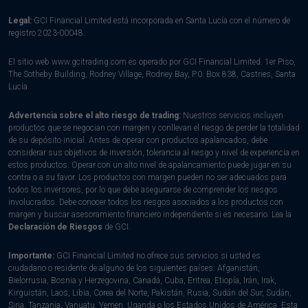
Legal:
GCI Financial Limited está incorporada en Santa Lucía con el número de
registro 2023-00048.
El sitio web www.gcitrading.com es operado por GCI Financial Limited. 1er Piso,
The Sotheby Building, Rodney Village, Rodney Bay, P.0. Box 838, Castries, Santa
Lucía.
Advertencia sobre el alto riesgo de trading:
Nuestros servicios incluyen
productos que se negocian con margen y conllevan el riesgo de perder la totalidad
de su depósito inicial. Antes de operar con productos apalancados, debe
considerar sus objetivos de inversión, tolerancia al riesgo y nivel de experiencia en
estos productos. Operar con un alto nivel de apalancamiento puede jugar en su
contra o a su favor. Los productos con margen pueden no ser adecuados para
todos los inversores, por lo que debe asegurarse de comprender los riesgos
involucrados. Debe conocer todos los riesgos asociados a los productos con
margen y buscar asesoramiento financiero independiente si es necesario. Lea la
Declaración de Riesgos
de GCI.
Importante:
GCI Financial Limited no ofrece sus servicios si usted es
ciudadano o residente de alguno de los siguientes países: Afganistán,
Bielorrusia, Bosnia y Herzegovina, Canadá, Cuba, Eritrea, Etiopía, Irán, Irak,
Kirguistán, Laos, Libia, Corea del Norte, Pakistán, Rusia, Sudán del Sur, Sudán,
Siria, Tanzania, Vanuatu, Yemen, Uganda o los Estados Unidos de América. Esta