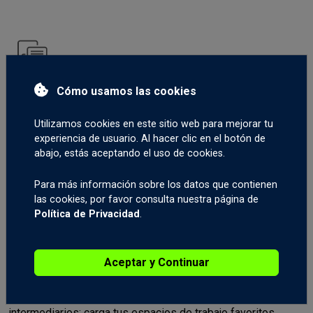
Cómo usamos las cookies
Comunidad
Utilizamos cookies en este sitio web para mejorar tu
Socialice en el foro de la comunidad. Manténgase en
experiencia de usuario. Al hacer clic en el botón de
contacto con otros traders, descubra nuevas ideas y triunfe
abajo, estás aceptando el uso de cookies.
en los mercados juntos.
Para más información sobre los datos que contienen
las cookies, por favor consulta nuestra página de
Política de Privacidad
.
Aceptar y Continuar
Espacios de trabajo en la nube
Nunca te preocupes por cambiar de dispositivos o
intermediarios: carga tus espacios de trabajo favoritos